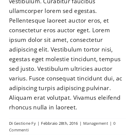
vestibulum. Curabitur faucibus
RINFORZI & CONSOLIDAMENTI
ullamcorper lorem sed egestas.
QUALIFICAZIONI
Pellentesque laoreet auctor eros, et
consectetur eros auctor eget. Lorem
CONTATTI
ipsum dolor sit amet, consectetur
adipiscing elit. Vestibulum tortor nisi,
egestas eget molestie tincidunt, tempus
sed justo. Vestibulum ultricies auctor
varius. Fusce consequat tincidunt dui, ac
adipiscing turpis adipiscing pulvinar.
Aliquam erat volutpat. Vivamus eleifend
rhoncus nulla in laoreet.
Di
Gestione Fy
|
Febbraio 28th, 2016
|
Management
|
0
Commenti