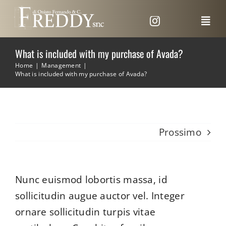
Salta
al
Toggl
Navig
contenuto
What is included with my purchase of Avada?
HOME
Home
Management
What is included with my purchase of Avada?
AZIENDA
RISTRUTTURAZIONI
Prossimo
MURI IN GEOPIETRA
OPERE STRADALI
Nunc euismod lobortis massa, id
INFRASTRUTTURE
sollicitudin augue auctor vel. Integer
IMPERMEABILIZZAZIONI
ornare sollicitudin turpis vitae