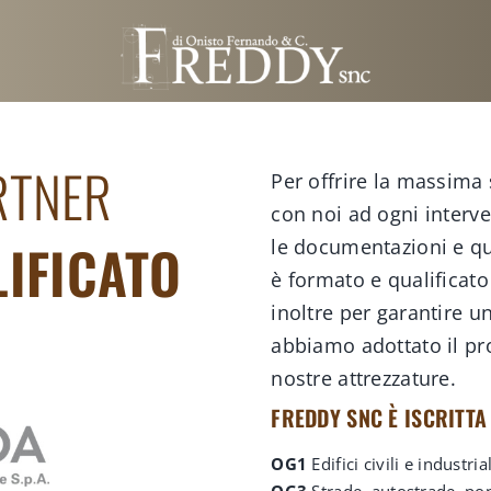
RTNER
Per offrire la massima s
con noi ad ogni interv
LIFICATO
le documentazioni e qua
è formato e qualificato 
inoltre per garantire 
abbiamo adottato il pr
nostre attrezzature.
FREDDY SNC È ISCRITTA
OG1
Edifici civili e industria
OG3
Strade, autostrade, pon