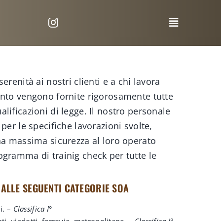
erenità ai nostri clienti e a chi lavora
ento vengono fornite rigorosamente tutte
lificazioni di legge. Il nostro personale
per le specifiche lavorazioni svolte,
una massima sicurezza al loro operato
ogramma di trainig check per tutte le
 ALLE SEGUENTI CATEGORIE SOA
li. –
Classifica I°
ti, viadotti, ferrovie, metropolitane. –
Classifica I°