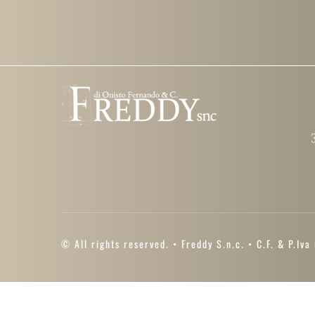
Salta
al
contenuto
© All rights reserved. • Freddy S.n.c. • C.F. & P.I