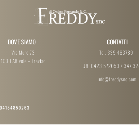
DOVE SIAMO
CONTATTI
Via Mure 73
Tel. 339 4637891
31030 Altivole – Treviso
Uff. 0423 572053 / 347 3
info@freddysnc.com
va 04184850263